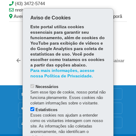
(43) 3472-5744
nreivp_chefia@educacao.pr.gov.br
Avenida Minas Gerais, 295 1º andar - Centro - Ivaiporã
Aviso de Cookies
Este portal utiliza cookies
essenciais para garantir seu
COMPARTILHE:
funcionamento, além de cookies do
YouTube para exibição de vídeos e
Fa
W
do Google Analytics para coleta de
ce
ha
estatísticas de uso. Você pode
Tw
bo
ts
escolher como tratamos os cookies
Voltar
Início
Imprimir
Baixar
itt
a partir das opções abaixo.
ok
Ap
er
Para mais informações, acesse
p
nossa Política de Privacidade.
Necessários
Sem esse tipo de cookie, nosso portal não
DENUNCIE CORRUPÇÃO
funciona plenamente. Esses cookies não
coletam informações sobre o visitante.
OUVIDORIA
Estatísticos
Esses cookies nos ajudam a entender
como os visitantes interagem com nosso
MAPA DO SITE
site. As informações são coletadas
anonimamente, não identificam o