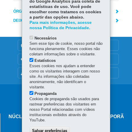
do Google Analytics para coleta de
estatísticas de uso. Você pode
ÓRGÃO RESPONSÁVEL
escolher como tratamos os cookies
a partir das opções abaixo.
DEIXE SUA OPINIÃO
Para mais informações, acesse
nossa Política de Privacidade.
Necessários
Sem esse tipo de cookie, nosso portal não
DENUNCIE CORRUPÇÃO
funciona plenamente. Esses cookies não
coletam informações sobre o visitante.
OUVIDORIA
Estatísticos
Esses cookies nos ajudam a entender
como os visitantes interagem com nosso
MAPA DO SITE
site. As informações são coletadas
anonimamente, não identificam o
visitante.
Navegação
Propaganda
Cookies de propaganda são usados para
principal
rastrear preferências dos visitantes em
nosso Portal relacionadas com vídeos
institucionais exibidos através do
NÚCLEO REGIONAL DE EDUCAÇÃO DE IVAIPORÃ
YouTube.
Avenida Minas Gerais, 295 - Centro
Salvar preferências
86.870-000
-
Ivaiporã
-
PR
MAPA