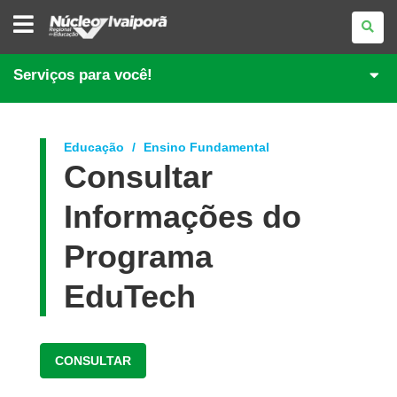
NÚCLEO
REGIONAL
DE
EDUCAÇÃO
DE
Serviços para você!
IVAIPORÃ
Educação
Ensino Fundamental
Consultar
Informações do
Programa
EduTech
CONSULTAR