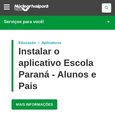
NÚCLEO
REGIONAL
DE
EDUCAÇÃO
DE
Serviços para você!
IVAIPORÃ
Educação
Aplicativos
Instalar o
aplicativo Escola
Paraná - Alunos e
Pais
MAIS INFORMAÇÕES