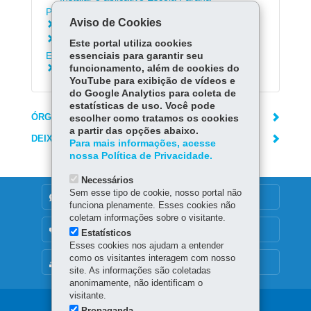
Professores
Aviso de Cookies
Acessar o Aula Paraná
Consultar Profissionais da Rede Estadual de
Este portal utiliza cookies
Ensino
essenciais para garantir seu
funcionamento, além de cookies do
Consultar Documentação Escolar
YouTube para exibição de vídeos e
do Google Analytics para coleta de
estatísticas de uso. Você pode
ÓRGÃO RESPONSÁVEL
escolher como tratamos os cookies
a partir das opções abaixo.
DEIXE SUA OPINIÃO
Para mais informações, acesse
nossa Política de Privacidade.
Necessários
Sem esse tipo de cookie, nosso portal não
DENUNCIE CORRUPÇÃO
funciona plenamente. Esses cookies não
coletam informações sobre o visitante.
OUVIDORIA
Estatísticos
Esses cookies nos ajudam a entender
como os visitantes interagem com nosso
MAPA DO SITE
site. As informações são coletadas
anonimamente, não identificam o
visitante.
Propaganda