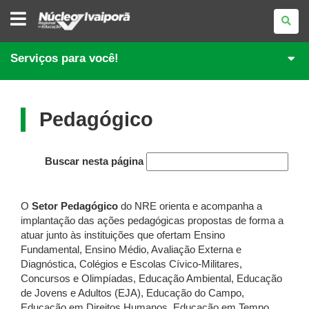
NÚCLEO
REGIONAL
DE
EDUCAÇÃO
DE
Serviços para você!
IVAIPORÃ
Pedagógico
Buscar nesta página
O
Setor Pedagógico
do NRE orienta e acompanha a
implantação das ações pedagógicas propostas de forma a
atuar junto às instituições que ofertam Ensino
Fundamental, Ensino Médio, Avaliação Externa e
Diagnóstica, Colégios e Escolas Cívico-Militares,
Concursos e Olimpíadas, Educação Ambiental, Educação
de Jovens e Adultos (EJA), Educação do Campo,
Educação em Direitos Humanos, Educação em Tempo