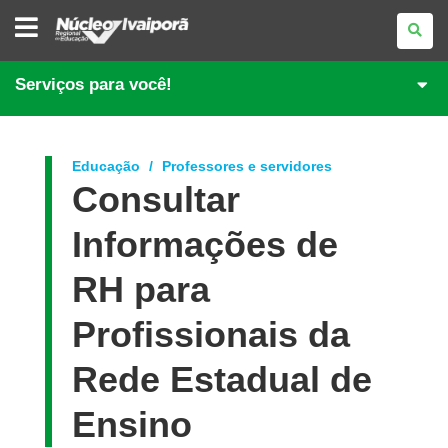
NÚCLEO
REGIONAL
DE
EDUCAÇÃO
DE
Serviços para você!
IVAIPORÃ
Educação
Professores e servidores
Consultar
Informações de
RH para
Profissionais da
Rede Estadual de
Ensino