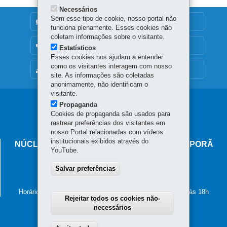
Necessários
Sem esse tipo de cookie, nosso portal não
DENUNCIE CORRUPÇÃO
funciona plenamente. Esses cookies não
coletam informações sobre o visitante.
OUVIDORIA
Estatísticos
Esses cookies nos ajudam a entender
como os visitantes interagem com nosso
MAPA DO SITE
site. As informações são coletadas
anonimamente, não identificam o
visitante.
Navegação
Propaganda
Cookies de propaganda são usados para
principal
rastrear preferências dos visitantes em
nosso Portal relacionadas com vídeos
institucionais exibidos através do
NÚCLEO REGIONAL DE EDUCAÇÃO DE IVAIPORÃ
YouTube.
Avenida Minas Gerais, 295 - Centro
Salvar preferências
86.870-000
-
Ivaiporã
-
PR
MAPA
(43) 3472-5700
Horário de atendimento: de segunda a sexta-feira, das 8h às 18h
Rejeitar todos os cookies não-
necessários