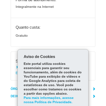
Integralmente na Internet
Quanto custa:
Gratuito
Aviso de Cookies
Serviços Relacionados:
Este portal utiliza cookies
Consultar Profissionais da Rede Estadual de
essenciais para garantir seu
funcionamento, além de cookies do
Ensino
YouTube para exibição de vídeos e
do Google Analytics para coleta de
estatísticas de uso. Você pode
ÓRGÃO RESPONSÁVEL
escolher como tratamos os cookies
a partir das opções abaixo.
DEIXE SUA OPINIÃO
Para mais informações, acesse
nossa Política de Privacidade.