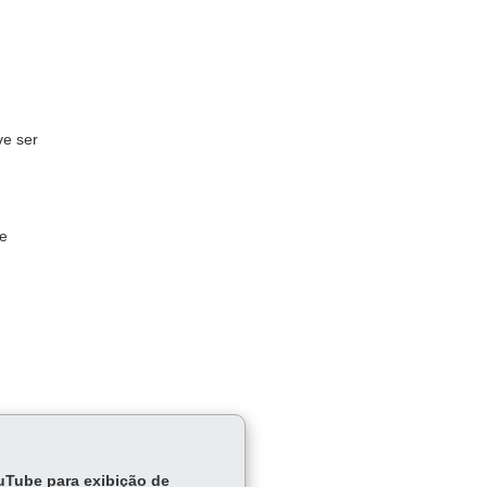
ve ser
 e
ouTube para exibição de