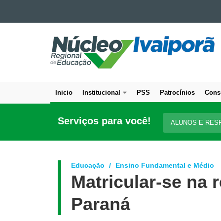
Ir para o conteúdo
NÚCLEO
Ir para a navegação
Ir para a busca
REGIONAL
Mapa do site
DE
EDUCAÇÃO
DE
Inicio
Institucional
PSS
Patrocínios
Cons
IVAIPORÃ
Navegação
principal
Serviços para você!
ALUNOS E RES
Educação
Ensino Fundamental e Médio
Matricular-se na 
Paraná