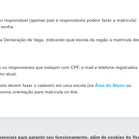
mo responsável
(apenas pais e responsáveis podem fazer a matrícula)
a senha
a Declaração de Vaga, indicando qual escola da região a matrícula de
ais ou responsáveis que estejam com CPF, e-mail e telefone registrados
no atual;
áveis devem fazer o cadastro em uma escola (na
Área do Aluno
ou
esma orientação para matrícula on-line.
,
depende do cronograma anual de matrículas.
 obrigatórios devem ser incluídos no sistema ou entregues na escola.
essenciais para garantir seu funcionamento, além de cookies do Y