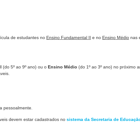
trícula de estudantes no
Ensino Fundamental II
e no
Ensino Médio
nas 
I
(do 5º ao
9º ano) ou o
Ensino Médio
(do 1
º ao
3º ano) no próximo a
veis.
da pessoalmente.
áveis devem estar cadastrados no
sistema da Secretaria de Educaçã