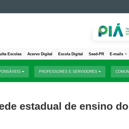
ulta Escolas
Acervo Digital
Escola Digital
Seed-PR
E-mails
PONSÁVEIS
PROFESSORES E SERVIDORES
COMUN
rede estadual de ensino do