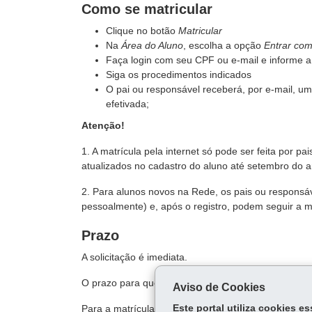
Como se matricular
Clique no botão
Matricular
Na
Área do Aluno
, escolha a opção
Entrar co
Faça login com seu CPF ou e-mail e informe 
Siga os procedimentos indicados
O pai ou responsável receberá, por e-mail, um
efetivada;
Atenção!
1. A matrícula pela internet só pode ser feita por p
atualizados no cadastro do aluno até setembro do a
2. Para alunos novos na Rede, os pais ou respons
pessoalmente) e, após o registro, podem seguir a m
Prazo
A solicitação é imediata.
O prazo para que a vaga seja confirmada é variável
Aviso de Cookies
Para a matrícula ser efetivada todos os documentos
Este portal utiliza cookies 