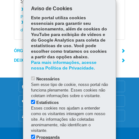
Serviços Relacionados:
Aviso de Cookies
Instalar o aplicativo Escola Paraná - Alunos e
Pais
Este portal utiliza cookies
Acessar Registro de Classe On-line da Rede
essenciais para garantir seu
funcionamento, além de cookies do
de Ensino (RCO)
YouTube para exibição de vídeos e
do Google Analytics para coleta de
estatísticas de uso. Você pode
ÓRGÃO RESPONSÁVEL
escolher como tratamos os cookies
a partir das opções abaixo.
DEIXE SUA OPINIÃO
Para mais informações, acesse
nossa Política de Privacidade.
Necessários
Sem esse tipo de cookie, nosso portal não
DENUNCIE CORRUPÇÃO
funciona plenamente. Esses cookies não
coletam informações sobre o visitante.
OUVIDORIA
Estatísticos
Esses cookies nos ajudam a entender
como os visitantes interagem com nosso
MAPA DO SITE
site. As informações são coletadas
anonimamente, não identificam o
visitante.
Navegação
Propaganda