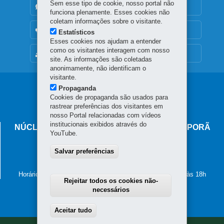
Sem esse tipo de cookie, nosso portal não
DENUNCIE CORRUPÇÃO
funciona plenamente. Esses cookies não
coletam informações sobre o visitante.
OUVIDORIA
Estatísticos
Esses cookies nos ajudam a entender
como os visitantes interagem com nosso
MAPA DO SITE
site. As informações são coletadas
anonimamente, não identificam o
visitante.
Navegação
Propaganda
Cookies de propaganda são usados para
principal
rastrear preferências dos visitantes em
nosso Portal relacionadas com vídeos
institucionais exibidos através do
NÚCLEO REGIONAL DE EDUCAÇÃO DE IVAIPORÃ
YouTube.
Avenida Minas Gerais, 295 - Centro
Salvar preferências
86.870-000
-
Ivaiporã
-
PR
MAPA
(43) 3472-5700
Horário de atendimento: de segunda a sexta-feira, das 8h às 18h
Rejeitar todos os cookies não-
necessários
Aceitar tudo
Withdraw consent