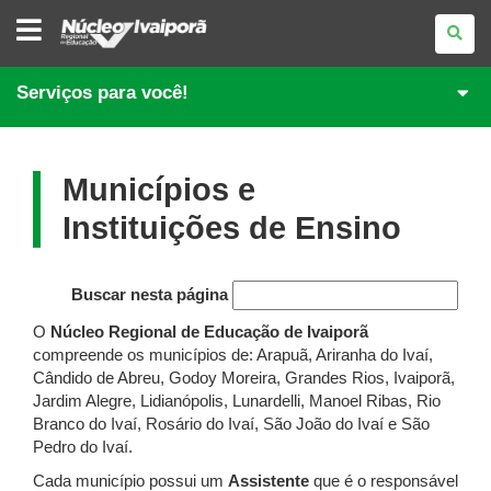
NÚCLEO
REGIONAL
DE
EDUCAÇÃO
DE
Serviços para você!
IVAIPORÃ
Municípios e
Instituições de Ensino
Buscar nesta página
O
Núcleo Regional de Educação de Ivaiporã
compreende os municípios de: Arapuã, Ariranha do Ivaí,
Cândido de Abreu, Godoy Moreira, Grandes Rios, Ivaiporã,
Jardim Alegre, Lidianópolis, Lunardelli, Manoel Ribas, Rio
Branco do Ivaí, Rosário do Ivaí, São João do Ivaí e São
Pedro do Ivaí.
Cada município possui um
Assistente
que é o responsável