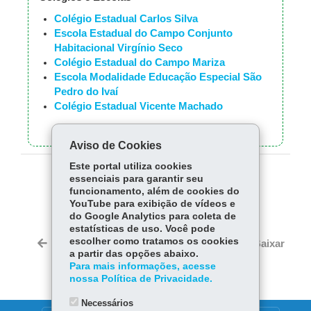
Colégio Estadual Carlos Silva
Escola Estadual do Campo Conjunto
Habitacional Virgínio Seco
Colégio Estadual do Campo Mariza
Escola Modalidade Educação Especial São
Pedro do Ivaí
Colégio Estadual Vicente Machado
Aviso de Cookies
Este portal utiliza cookies
essenciais para garantir seu
COMPARTILHE:
funcionamento, além de cookies do
YouTube para exibição de vídeos e
Fa
W
do Google Analytics para coleta de
ce
ha
estatísticas de uso. Você pode
Tw
bo
ts
escolher como tratamos os cookies
Voltar
Início
Imprimir
Baixar
itt
a partir das opções abaixo.
ok
Ap
er
Para mais informações, acesse
p
nossa Política de Privacidade.
Necessários