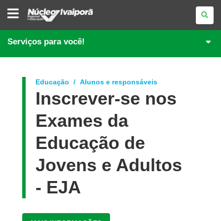
NÚCLEO
REGIONAL
DE
EDUCAÇÃO
DE
Serviços para você!
IVAIPORÃ
Educação
Alunos e responsáveis
Inscrever-se nos
Exames da
Educação de
Jovens e Adultos
- EJA