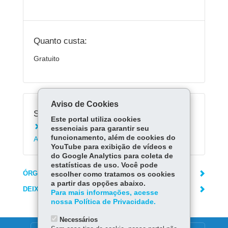
Quanto custa:
Gratuito
Aviso de Cookies
Serviços Relacionados:
Este portal utiliza cookies
Matricular-se na Educação de Jovens e
essenciais para garantir seu
funcionamento, além de cookies do
Adultos - EJA
YouTube para exibição de vídeos e
do Google Analytics para coleta de
estatísticas de uso. Você pode
ÓRGÃO RESPONSÁVEL
escolher como tratamos os cookies
a partir das opções abaixo.
DEIXE SUA OPINIÃO
Para mais informações, acesse
nossa Política de Privacidade.
Necessários