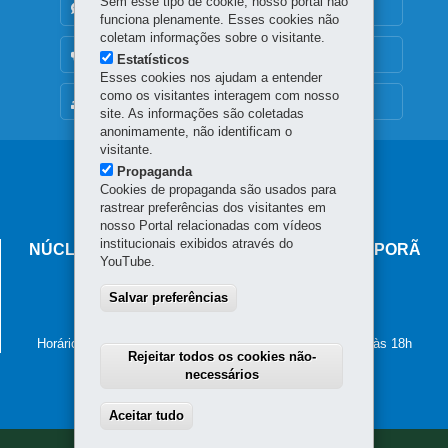
Sem esse tipo de cookie, nosso portal não
DENUNCIE CORRUPÇÃO
funciona plenamente. Esses cookies não
coletam informações sobre o visitante.
OUVIDORIA
Estatísticos
Esses cookies nos ajudam a entender
como os visitantes interagem com nosso
MAPA DO SITE
site. As informações são coletadas
anonimamente, não identificam o
visitante.
Navegação
Propaganda
Cookies de propaganda são usados para
principal
rastrear preferências dos visitantes em
nosso Portal relacionadas com vídeos
institucionais exibidos através do
NÚCLEO REGIONAL DE EDUCAÇÃO DE IVAIPORÃ
YouTube.
Avenida Minas Gerais, 295 - Centro
Salvar preferências
86.870-000
-
Ivaiporã
-
PR
MAPA
(43) 3472-5700
Horário de atendimento: de segunda a sexta-feira, das 8h às 18h
Rejeitar todos os cookies não-
necessários
Aceitar tudo
Withdraw consent