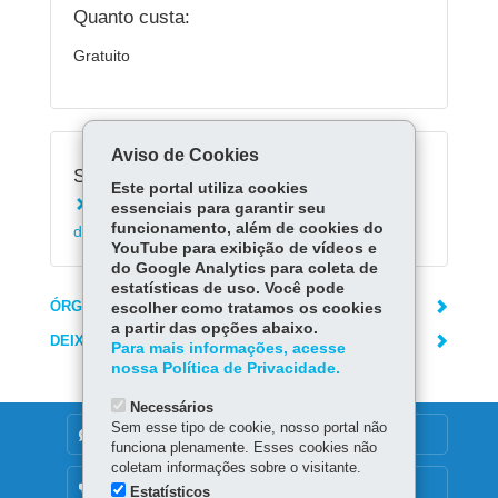
Quanto custa:
Gratuito
Aviso de Cookies
Serviços Relacionados:
Este portal utiliza cookies
Acessar Registro de Classe On-line da Rede
essenciais para garantir seu
funcionamento, além de cookies do
de Ensino (RCO)
YouTube para exibição de vídeos e
do Google Analytics para coleta de
estatísticas de uso. Você pode
ÓRGÃO RESPONSÁVEL
escolher como tratamos os cookies
a partir das opções abaixo.
DEIXE SUA OPINIÃO
Para mais informações, acesse
nossa Política de Privacidade.
Necessários
Sem esse tipo de cookie, nosso portal não
DENUNCIE CORRUPÇÃO
funciona plenamente. Esses cookies não
coletam informações sobre o visitante.
OUVIDORIA
Estatísticos