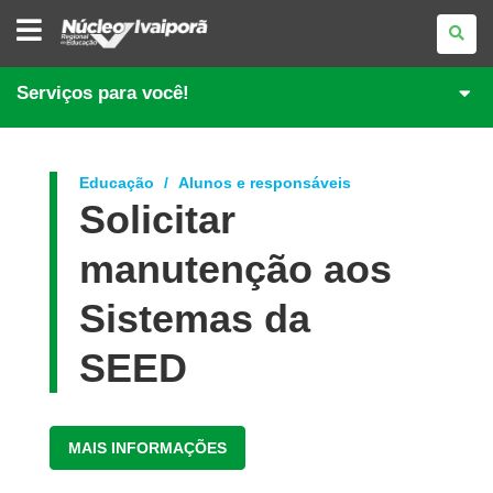
NÚCLEO
REGIONAL
DE
EDUCAÇÃO
DE
Serviços para você!
IVAIPORÃ
Educação
Alunos e responsáveis
Solicitar
manutenção aos
Sistemas da
SEED
MAIS INFORMAÇÕES