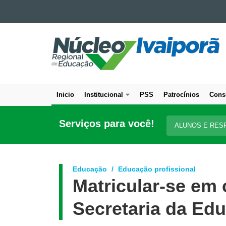
Ir para o conteúdo
NÚCLEO
Ir para a navegação
Ir para a busca
REGIONAL
Mapa do site
DE
EDUCAÇÃO
DE
Inicio
Institucional
PSS
Patrocínios
Cons
IVAIPORÃ
Navegação
principal
Serviços para você!
ALUNOS E RES
Educação
Educação profissional
Matricular-se em 
Secretaria da Ed