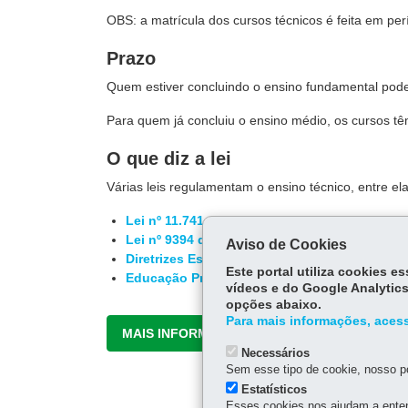
OBS: a matrícula dos cursos técnicos é feita em per
Prazo
Quem estiver concluindo o ensino fundamental pode
Para quem já concluiu o ensino médio, os cursos t
O que diz a lei
Várias leis regulamentam o ensino técnico, entre ela
Lei nº 11.741 de 2008
Lei nº 9394 de 1996
Aviso de Cookies
Diretrizes Estaduais da Educação Profissiona
Este portal utiliza cookies 
Educação Profissional - Editais
vídeos e do Google Analytics
opções abaixo.
Para mais informações, acess
MAIS INFORMAÇÕES
Necessários
Sem esse tipo de cookie, nosso po
Estatísticos
Esses cookies nos ajudam a enten