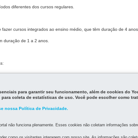
íodos diferentes dos cursos regulares.
 fazer cursos integrados ao ensino médio, que têm duração de 4 anos
êm duração de 1 a 2 anos.
s:
l
essenciais para garantir seu funcionamento, além de cookies do Y
 para coleta de estatísticas de uso. Você pode escolher como tra
e nossa Política de Privacidade.
rtal não funciona plenamente. Esses cookies não coletam informações sobre 
der como os visitantes interagem com nosso site. As informações são cole