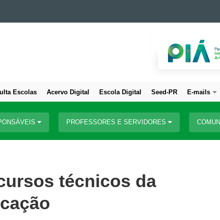
ulta Escolas
Acervo Digital
Escola Digital
Seed-PR
E-mails
PONSÁVEIS
PROFESSORES E SERVIDORES
COMUN
cursos técnicos da
ucação