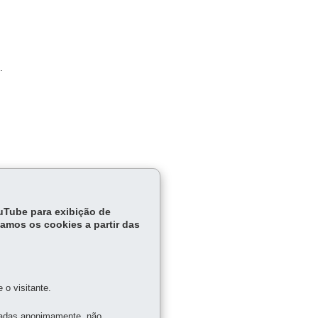
.
ouTube para exibição de
tamos os cookies a partir das
o visitante.
tadas anonimamente, não