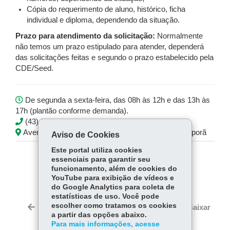
Cópia do requerimento de aluno, histórico, ficha
individual e diploma, dependendo da situação.
Prazo para atendimento da solicitação:
Normalmente
não temos um prazo estipulado para atender, dependerá
das solicitações feitas e segundo o prazo estabelecido pela
CDE/Seed.
De segunda a sexta-feira, das 08h às 12h e das 13h às
17h (plantão conforme demanda).
(43) 3472-5726
Avenida Minas Gerais, 295 1º andar - Centro - Ivaiporã
Aviso de Cookies
Este portal utiliza cookies
essenciais para garantir seu
COMPARTILHE:
funcionamento, além de cookies do
YouTube para exibição de vídeos e
Fa
W
do Google Analytics para coleta de
ce
ha
estatísticas de uso. Você pode
Tw
bo
ts
escolher como tratamos os cookies
Voltar
Início
Imprimir
Baixar
itt
a partir das opções abaixo.
ok
Ap
er
Para mais informações, acesse
p