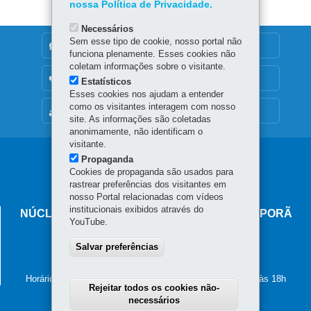
nossa Política de Privacidade.
Necessários
Sem esse tipo de cookie, nosso portal não
DENUNCIE CORRUPÇÃO
funciona plenamente. Esses cookies não
coletam informações sobre o visitante.
OUVIDORIA
Estatísticos
Esses cookies nos ajudam a entender
como os visitantes interagem com nosso
MAPA DO SITE
site. As informações são coletadas
anonimamente, não identificam o
visitante.
Navegação
Propaganda
Cookies de propaganda são usados para
principal
rastrear preferências dos visitantes em
nosso Portal relacionadas com vídeos
institucionais exibidos através do
NÚCLEO REGIONAL DE EDUCAÇÃO DE IVAIPORÃ
YouTube.
Avenida Minas Gerais, 295 - Centro
Salvar preferências
86.870-000
-
Ivaiporã
-
PR
MAPA
(43) 3472-5700
Horário de atendimento: de segunda a sexta-feira, das 8h às 18h
Rejeitar todos os cookies não-
necessários