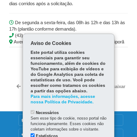
dias corridos após a solicitação.
De segunda a sexta-feira, das 08h às 12h e das 13h às
17h (plantão conforme demanda).
(43) 3472-5752
Avenida Minas Gerais, 295, 1º andar - Centro - Ivaiporã
Aviso de Cookies
Este portal utiliza cookies
essenciais para garantir seu
COMPARTILHE:
funcionamento, além de cookies do
YouTube para exibição de vídeos e
Fa
W
do Google Analytics para coleta de
ce
ha
estatísticas de uso. Você pode
Tw
bo
ts
escolher como tratamos os cookies
Voltar
Início
Imprimir
Baixar
itt
a partir das opções abaixo.
ok
Ap
er
Para mais informações, acesse
p
nossa Política de Privacidade.
Necessários
Sem esse tipo de cookie, nosso portal não
DENUNCIE CORRUPÇÃO
funciona plenamente. Esses cookies não
coletam informações sobre o visitante.
OUVIDORIA
Estatísticos