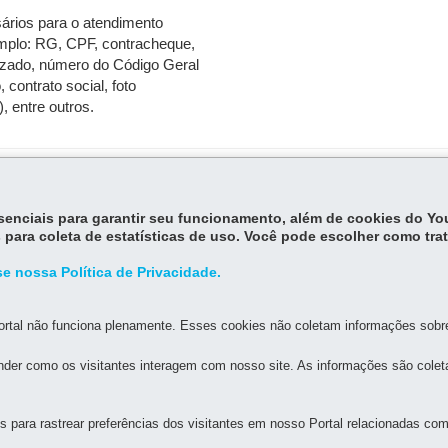
sários para o atendimento
emplo: RG, CPF, contracheque,
lizado, número do Código Geral
 contrato social, foto
, entre outros.
13h às 17h (plantão conforme demanda).
essenciais para garantir seu funcionamento, além de cookies do Y
 para coleta de estatísticas de uso. Você pode escolher como tra
e nossa Política de Privacidade.
rtal não funciona plenamente. Esses cookies não coletam informações sobre 
der como os visitantes interagem com nosso site. As informações são cole
MAPA D
para rastrear preferências dos visitantes em nosso Portal relacionadas com 