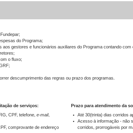
 Fundepar;
despesas do Programa;
s aos gestores e funcionários auxiliares do Programa contando com
retores;
com o fluxo;
 GRF;
ocorrer descumprimento das regras ou prazo dos programas.
itação de serviços:
Prazo para atendimento da sol
RG, CPF, telefone,
e-mail
,
Até 30(trinta) dias corridos 
Acesso à informação - não s
 CPF, comprovante de endereço
corridos, prorrogáveis por ma