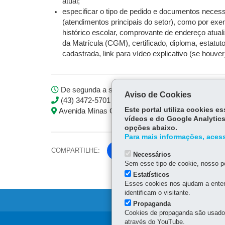
atual;
especificar o tipo de pedido e documentos neces
(atendimentos principais do setor), como por ex
histórico escolar, comprovante de endereço atua
da Matrícula (CGM), certificado, diploma, estatuto,
cadastrada, link para vídeo explicativo (se houver)
De segunda a sexta-feira, das 08h às 12h e das 
Aviso de Cookies
(43) 3472-5701 | 5702 | 5711 | 5712 | 5732 | 5764
Este portal utiliza cookies 
Avenida Minas Gerais, 295, 1º andar
vídeos e do Google Analytics
opções abaixo.
Para mais informações, acess
COMPARTILHE:
Fa
Necessários
ce
Sem esse tipo de cookie, nosso po
Tw
bo
Estatísticos
itt
Esses cookies nos ajudam a enten
ok
identificam o visitante.
er
Propaganda
Cookies de propaganda são usados 
através do YouTube.