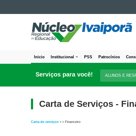
Ir para o conteúdo
NÚCLEO
Ir para a navegação
Ir para a busca
REGIONAL
Mapa do site
DE
EDUCAÇÃO
DE
Inicio
Institucional
PSS
Patrocínios
Cons
IVAIPORÃ
Navegação
principal
Serviços para você!
ALUNOS E RES
Carta de Serviços - Fi
Carta de serviços
> > Financeiro