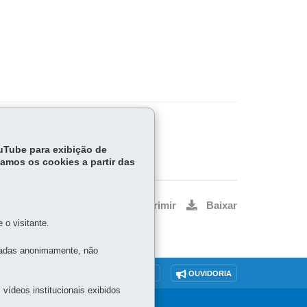
ouTube para exibição de
tamos os cookies a partir das
Voltar
Início
Imprimir
Baixar
o visitante.
tadas anonimamente, não
O SITE
DENUNCIE CORRUPÇÃO
OUVIDORIA
vídeos institucionais exibidos