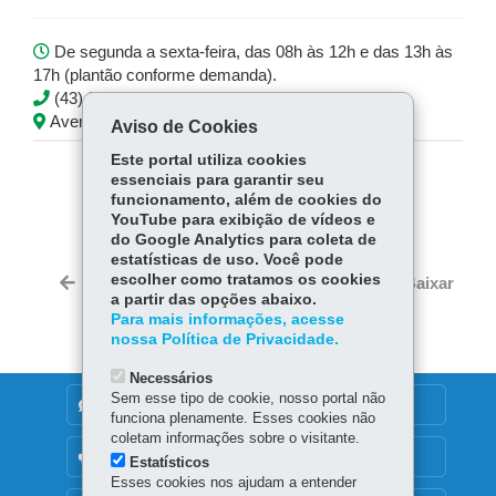
De segunda a sexta-feira, das 08h às 12h e das 13h às
17h (plantão conforme demanda).
(43) 3472-5727 - Ramal: 5732
Avenida Minas Gerais, 295, 1º andar
Aviso de Cookies
Este portal utiliza cookies
essenciais para garantir seu
COMPARTILHE:
funcionamento, além de cookies do
YouTube para exibição de vídeos e
Fa
W
do Google Analytics para coleta de
ce
ha
estatísticas de uso. Você pode
Tw
bo
ts
escolher como tratamos os cookies
Voltar
Início
Imprimir
Baixar
itt
a partir das opções abaixo.
ok
Ap
er
Para mais informações, acesse
p
nossa Política de Privacidade.
Necessários
Sem esse tipo de cookie, nosso portal não
DENUNCIE CORRUPÇÃO
funciona plenamente. Esses cookies não
coletam informações sobre o visitante.
OUVIDORIA
Estatísticos
Esses cookies nos ajudam a entender