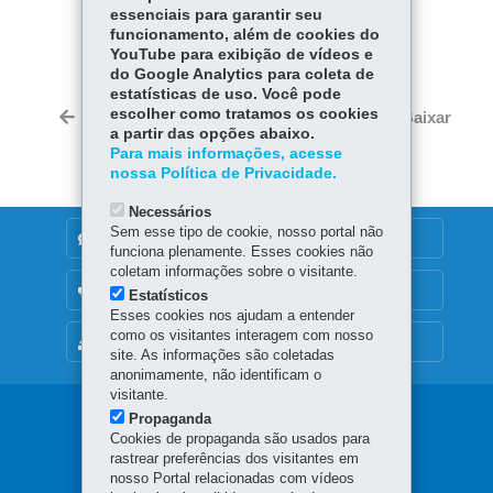
essenciais para garantir seu
COMPARTILHE:
funcionamento, além de cookies do
YouTube para exibição de vídeos e
Fa
W
do Google Analytics para coleta de
ce
ha
estatísticas de uso. Você pode
Tw
bo
ts
escolher como tratamos os cookies
Voltar
Início
Imprimir
Baixar
itt
a partir das opções abaixo.
ok
Ap
er
Para mais informações, acesse
p
nossa Política de Privacidade.
Necessários
Sem esse tipo de cookie, nosso portal não
DENUNCIE CORRUPÇÃO
funciona plenamente. Esses cookies não
coletam informações sobre o visitante.
OUVIDORIA
Estatísticos
Esses cookies nos ajudam a entender
como os visitantes interagem com nosso
MAPA DO SITE
site. As informações são coletadas
anonimamente, não identificam o
visitante.
Navegação
Propaganda
Cookies de propaganda são usados para
principal
rastrear preferências dos visitantes em
nosso Portal relacionadas com vídeos