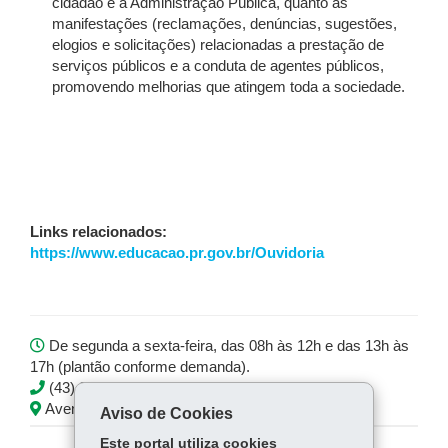
cidadão e a Administração Pública, quanto às
manifestações (reclamações, denúncias, sugestões,
elogios e solicitações) relacionadas a prestação de
serviços públicos e a conduta de agentes públicos,
promovendo melhorias que atingem toda a sociedade.
Links relacionados:
https://www.educacao.pr.gov.br/Ouvidoria
De segunda a sexta-feira, das 08h às 12h e das 13h às
17h (plantão conforme demanda).
(43) 3472-5751
Avenida Minas Gerais, 295, 1º andar
Aviso de Cookies
Este portal utiliza cookies