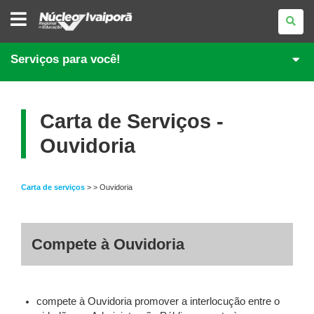
NÚCLEO
REGIONAL
DE
EDUCAÇÃO
DE
Serviços para você!
IVAIPORÃ
Carta de Serviços -
Ouvidoria
Carta de serviços
> > Ouvidoria
Compete à Ouvidoria
compete à Ouvidoria promover a interlocução entre o