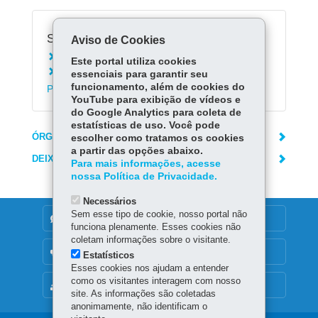
Serviços Relacionados:
Aviso de Cookies
Consultar boletim escolar
Este portal utiliza cookies
Matricular-se na rede estadual de ensino do
essenciais para garantir seu
funcionamento, além de cookies do
Paraná
YouTube para exibição de vídeos e
do Google Analytics para coleta de
estatísticas de uso. Você pode
ÓRGÃO RESPONSÁVEL
escolher como tratamos os cookies
a partir das opções abaixo.
DEIXE SUA OPINIÃO
Para mais informações, acesse
nossa Política de Privacidade.
Necessários
Sem esse tipo de cookie, nosso portal não
DENUNCIE CORRUPÇÃO
funciona plenamente. Esses cookies não
coletam informações sobre o visitante.
OUVIDORIA
Estatísticos
Esses cookies nos ajudam a entender
como os visitantes interagem com nosso
MAPA DO SITE
site. As informações são coletadas
anonimamente, não identificam o