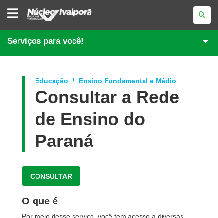
NÚCLEO
REGIONAL
DE
EDUCAÇÃO
DE
Serviços para você!
IVAIPORÃ
Educação
Ensino Fundamental e Médio
Consultar a Rede
de Ensino do
Paraná
CONSULTAR
O que é
Por meio desse serviço, você tem acesso a diversas