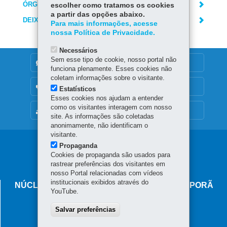
ÓRGÃO RESPONSÁVEL
escolher como tratamos os cookies
a partir das opções abaixo.
DEIXE SUA OPINIÃO
Para mais informações, acesse
nossa Política de Privacidade.
Necessários
Sem esse tipo de cookie, nosso portal não
DENUNCIE CORRUPÇÃO
funciona plenamente. Esses cookies não
coletam informações sobre o visitante.
OUVIDORIA
Estatísticos
Esses cookies nos ajudam a entender
como os visitantes interagem com nosso
MAPA DO SITE
site. As informações são coletadas
anonimamente, não identificam o
visitante.
Navegação
Propaganda
Cookies de propaganda são usados para
principal
rastrear preferências dos visitantes em
nosso Portal relacionadas com vídeos
institucionais exibidos através do
NÚCLEO REGIONAL DE EDUCAÇÃO DE IVAIPORÃ
YouTube.
Avenida Minas Gerais, 295 - Centro
Salvar preferências
86.870-000
-
Ivaiporã
-
PR
MAPA
(43) 3472-5700