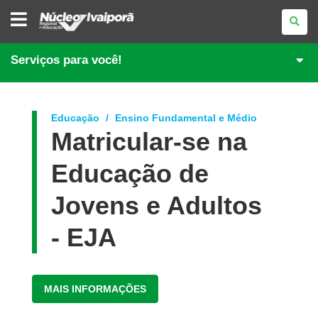
NÚCLEO
REGIONAL
DE
EDUCAÇÃO
DE
Serviços para você!
IVAIPORÃ
Educação
Ensino Fundamental e Médio
Matricular-se na
Educação de
Jovens e Adultos
- EJA
MAIS INFORMAÇÕES