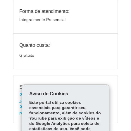
Forma de atendimento:
Integralmente Presencial
Quanto custa:
Gratuito
Serviços Relacionados:
Aviso de Cookies
Inscrever-se nos Exames da Educação de
Jovens e Adultos - EJA
Este portal utiliza cookies
Matricular-se na rede estadual de ensino do
essenciais para garantir seu
funcionamento, além de cookies do
Paraná
YouTube para exibição de vídeos e
do Google Analytics para coleta de
estatísticas de uso. Você pode