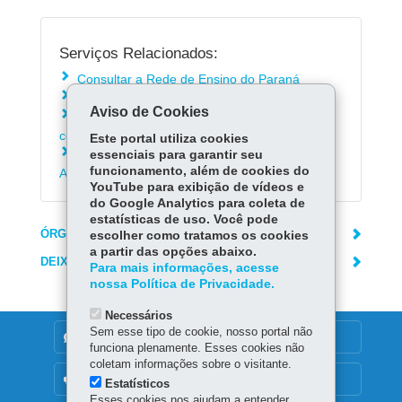
Serviços Relacionados:
Consultar a Rede de Ensino do Paraná
Solicitar histórico escolar
Aviso de Cookies
Inscrever-se no Processo Seletivo dos
colégios da Polícia Militar do Paraná
Este portal utiliza cookies
Conhecer o programa de Combate ao
essenciais para garantir seu
funcionamento, além de cookies do
Abandono Escolar
YouTube para exibição de vídeos e
do Google Analytics para coleta de
estatísticas de uso. Você pode
ÓRGÃO RESPONSÁVEL
escolher como tratamos os cookies
a partir das opções abaixo.
DEIXE SUA OPINIÃO
Para mais informações, acesse
nossa Política de Privacidade.
Necessários
Sem esse tipo de cookie, nosso portal não
DENUNCIE CORRUPÇÃO
funciona plenamente. Esses cookies não
coletam informações sobre o visitante.
OUVIDORIA
Estatísticos
Esses cookies nos ajudam a entender